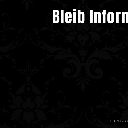
Bleib Infor
NEWSLETTER
Mit allen aktuellen Konzerten, Party
Trag dich ein und sicher dir unseren
Newsletter
Kontakt:
Studio 30
Mainzerstraße 30, 66111 Saarbrücke
E-Mail:
info@studio-30.de
HANDGE