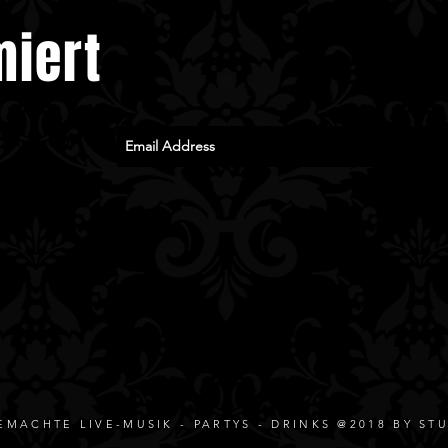
zumindest teilweise 
miert
Fotoverkauf eingerich
notwendig um diese 
euch auch nach der K
zu können. Teilt die 
s und mehr.
n
MACHTE LIVE-MUSIK - PARTYS - DRINKS @2018 BY STU