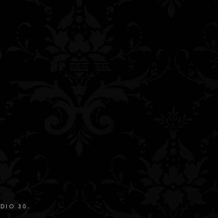
zu kompensieren haben wir diesen
tet. Die Erlöse sind dringend
Zeiten zu überstehen und um
rise noch mit Liveshows versorgen
Aktion also gerne mit Freunden.
SUBSCRIBE
DIO 30.