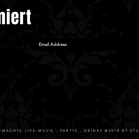
zumindest teilweise 
miert
Fotoverkauf eingerich
notwendig um diese 
euch auch nach der K
zu können. Teilt die 
s und mehr.
n
MACHTE LIVE-MUSIK - PARTYS - DRINKS @2018 BY STU