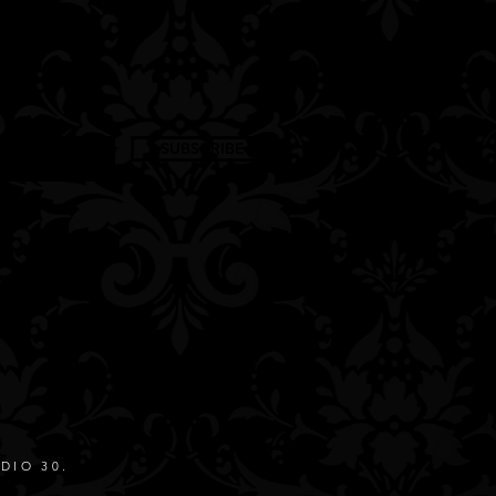
zu kompensieren haben wir diesen
tet. Die Erlöse sind dringend
Zeiten zu überstehen und um
rise noch mit Liveshows versorgen
Aktion also gerne mit Freunden.
SUBSCRIBE
DIO 30.