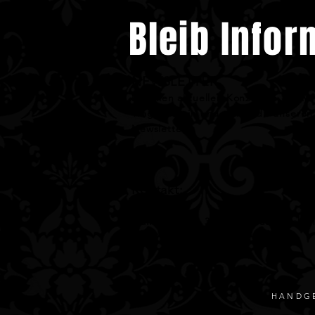
Bleib Infor
NEWSLETTER
Mit allen aktuellen Konzerten, Party
Trag dich ein und sicher dir unseren
Newsletter
Kontakt:
Studio 30
Mainzerstraße 30, 66111 Saarbrücke
E-Mail:
info@studio-30.de
HANDGE